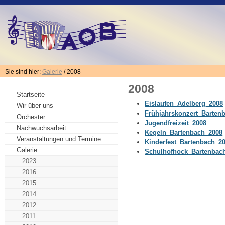
Sie sind hier:
Galerie
/ 2008
2008
Startseite
Eislaufen_Adelberg_2008
Wir über uns
Frühjahrskonzert_Barten
Orchester
Jugendfreizeit_2008
Nachwuchsarbeit
Kegeln_Bartenbach_2008
Veranstaltungen und Termine
Kinderfest_Bartenbach_2
Galerie
Schulhofhock_Bartenbac
2023
2016
2015
2014
2012
2011